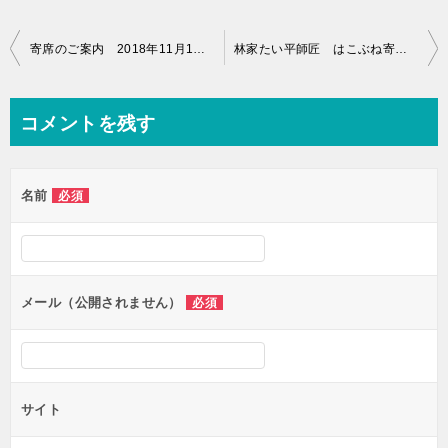
投
寄席のご案内 2018年11月1日（木曜） 上大岡駅ウイング４F
林家たい平師匠 はこぶね寄席出演決定
稿
ナ
コメントを残す
ビ
ゲ
名前
必須
ー
シ
ョ
ン
メール（公開されません）
必須
サイト