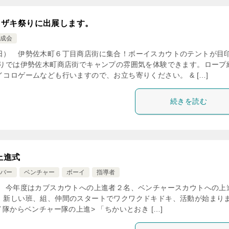
 ザキ祭りに出展します。
成会
日） 伊勢佐木町６丁目商店街に集合！ボーイスカウトのテントが目
祭りでは伊勢佐木町商店街でキャンプの雰囲気を体験できます。ロープ
コロゲームなども行いますので、お立ち寄りください。 & […]
続きを読む
上進式
バー
ベンチャー
ボーイ
指導者
】 今年度はカブスカウトへの上進者２名、ベンチャースカウトへの上
。新しい班、組、仲間のスタートでワクワクドキドキ、活動が始まり
イ隊からベンチャー隊の上進> 「ちかいとおき […]