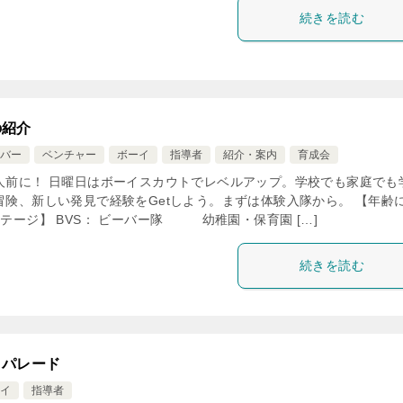
続きを読む
の紹介
バー
ベンチャー
ボーイ
指導者
紹介・案内
育成会
人前に！ 日曜日はボーイスカウトでレベルアップ。学校でも家庭でも
冒険、新しい発見で経験をGetしよう。まずは体験入隊から。 【年齢
テージ】 BVS： ビーバー隊 幼稚園・保育園 […]
続きを読む
まパレード
イ
指導者