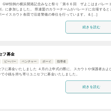
】 GW恒例の横浜開港記念みなと祭り「第６６回 ザよこはまパレ
列」に参加しました。 県連盟のカラーチームがパレードに出場すると
ーイスカウト各団で沿道警備の奉仕を行っています。 & […]
続きを読む
セフ募金
ビーバー
ベンチャー
ボーイ
指導者
セフに募金いたしました ４月の上申式の際に、スカウトや保護者およ
ーで小銭を持ち寄りユニセフに募金いたしました。
続きを読む