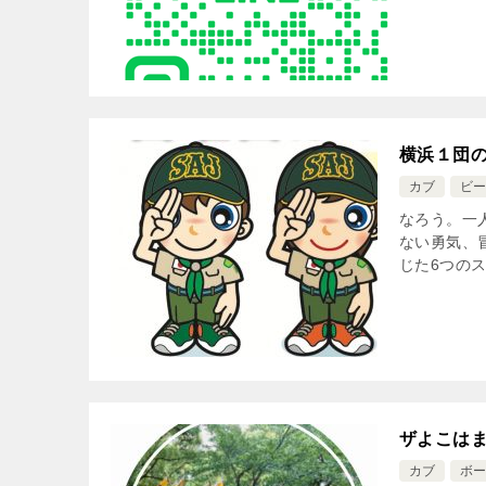
横浜１団
カブ
ビー
なろう。一
ない勇気、
じた6つのス
ザよこは
カブ
ボー