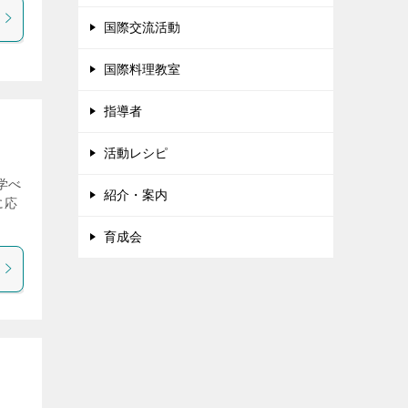
国際交流活動
国際料理教室
指導者
活動レシピ
学べ
紹介・案内
に応
育成会