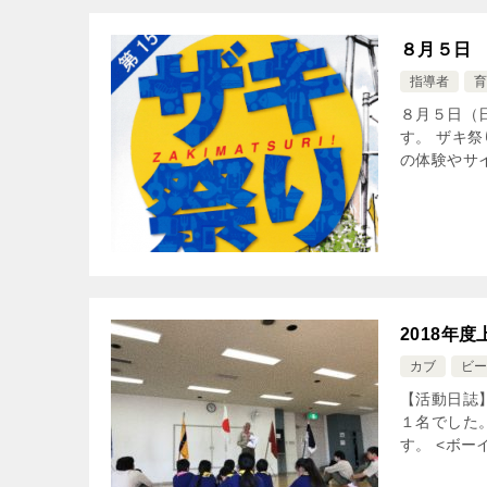
８月５日
指導者
育
８月５日（
す。 ザキ
の体験やサイ
2018年度
カブ
ビー
【活動日誌
１名でした
す。 <ボー