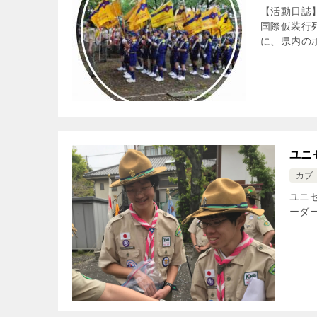
【活動日誌
国際仮装行
に、県内のボ
ユニ
カブ
ユニ
ーダ