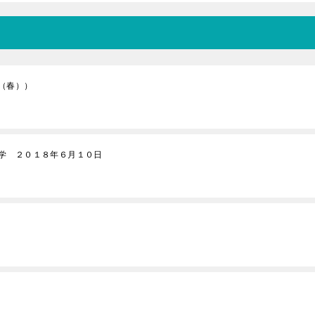
（春））
学 ２０１８年６月１０日