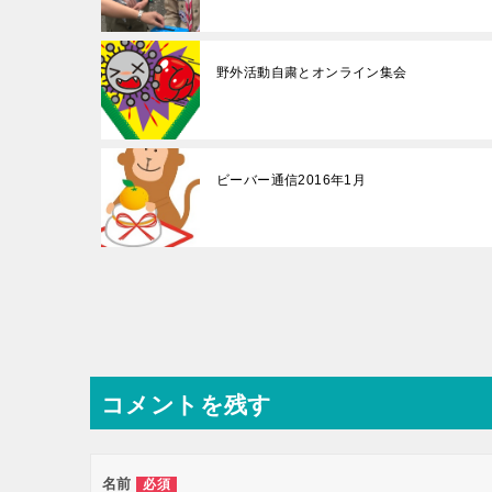
野外活動自粛とオンライン集会
ビーバー通信2016年1月
投
稿
ナ
コメントを残す
ビ
ゲ
ー
名前
必須