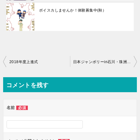
ボイスカしませんか！体験募集中(秋）
投
2018年度上進式
日本ジャンボリーin石川・珠洲市
稿
ナ
コメントを残す
ビ
ゲ
名前
必須
ー
シ
ョ