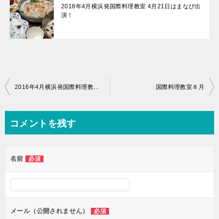
2018年4月横浜発国際料理教室 4月21日はまなび出
演！
投
2016年4月横浜発国際料理教室バングラデシュ料理のご案内
国際料理教室８月
稿
ナ
コメントを残す
ビ
ゲ
名前
必須
ー
シ
ョ
ン
メール（公開されません）
必須