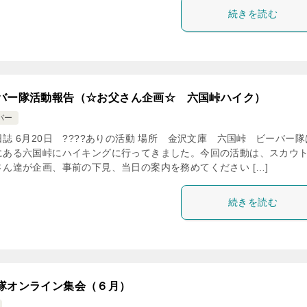
続きを読む
バー隊活動報告（☆お父さん企画☆ 六国峠ハイク）
バー
誌 6月20日 ????ありの活動 場所 金沢文庫 六国峠 ビーバー
にある六国峠にハイキングに行ってきました。今回の活動は、スカウ
さん達が企画、事前の下見、当日の案内を務めてください […]
続きを読む
隊オンライン集会（６月）