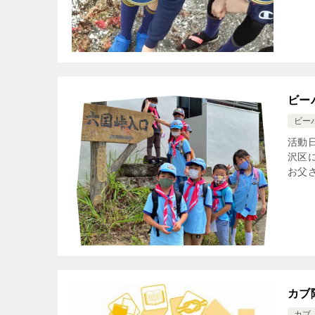
ビー
ビー
活動日
沢区
お父
カブ
カブ