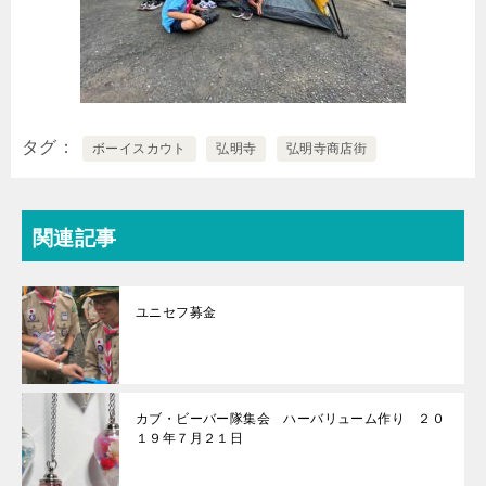
タグ
ボーイスカウト
弘明寺
弘明寺商店街
関連記事
ユニセフ募金
カブ・ビーバー隊集会 ハーバリューム作り ２０
１９年７月２１日