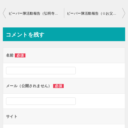
投
ビーバー隊活動報告（弘明寺公園の自然観察（春））
ビーバー隊活動報告（☆お父さん企画☆ 六国峠ハイク）
稿
ナ
コメントを残す
ビ
ゲ
名前
必須
ー
シ
ョ
ン
メール（公開されません）
必須
サイト